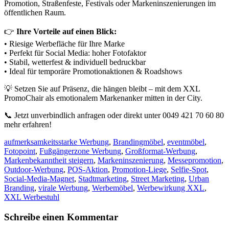
Promotion, Straßenfeste, Festivals oder Markeninszenierungen im
öffentlichen Raum.
👉
Ihre Vorteile auf einen Blick:
• Riesige Werbefläche für Ihre Marke
• Perfekt für Social Media: hoher Fotofaktor
• Stabil, wetterfest & individuell bedruckbar
• Ideal für temporäre Promotionaktionen & Roadshows
💡 Setzen Sie auf Präsenz, die hängen bleibt – mit dem XXL
PromoChair als emotionalem Markenanker mitten in der City.
📞 Jetzt unverbindlich anfragen oder direkt unter 0049 421 70 60 80
mehr erfahren!
aufmerksamkeitsstarke Werbung
,
Brandingmöbel
,
eventmöbel
,
Fotopoint
,
Fußgängerzone Werbung
,
Großformat-Werbung
,
Markenbekanntheit steigern
,
Markeninszenierung
,
Messepromotion
,
Outdoor-Werbung
,
POS-Aktion
,
Promotion-Liege
,
Selfie-Spot
,
Social-Media-Magnet
,
Stadtmarketing
,
Street Marketing
,
Urban
Branding
,
virale Werbung
,
Werbemöbel
,
Werbewirkung XXL
,
XXL Werbestuhl
Schreibe einen Kommentar