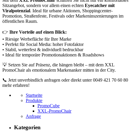
Mit dem
XXL PromoChair
schaffen Sie nicht nur ein komfortables
Sitzangebot, sondern vor allem einen echten
Eyecatcher mit
Viralpotenzial
. Ideal für urbane Aktionen, Shoppingcenter-
Promotion, Straßenfeste, Festivals oder Markeninszenierungen im
öffentlichen Raum.
👉
Ihre Vorteile auf einen Blick:
• Riesige Werbefläche für Ihre Marke
• Perfekt für Social Media: hoher Fotofaktor
• Stabil, wetterfest & individuell bedruckbar
• Ideal für temporäre Promotionaktionen & Roadshows
💡 Setzen Sie auf Präsenz, die hängen bleibt – mit dem XXL
PromoChair als emotionalem Markenanker mitten in der City.
📞 Jetzt unverbindlich anfragen oder direkt unter 0049 421 70 60 80
mehr erfahren!
Startseite
Produkte
PromoCube
XXL-PromoChair
Anfrage
Kategorien