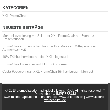
KATEGORIEN
XXL PromoChair
NEUESTE BEITRÄGE
Markeninszenierung mit Stil – der XXL PromoChair auf Events &
Präsentationen
PromoChair im öffentlichen Raum – Ihre Marke im Mittelpunkt der
Aufmerksamkeit
10% Frühbucherrabatt auf den XXL Liegestuhl
PromoChair Promo-Liegestuhl im XXL-Format
Costa Reederei nutzt XXL-PromoChair für Hamburger Hafenfest
© 2018 promochair.de | Individuelle Eventmöbel. All rights reserved. //
Datenschutz
//
IMPRESSUM
www.meine-cappuccino-schablone.de
|
www.unicards.de
|
www.unicards-
werbeartikel.de