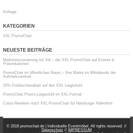
Anfrage
KATEGORIEN
XXL PromoChair
NEUESTE BEITRÄGE
Markeninszenierung mit Stil – der XXL PromoChair auf Events &
Präsentationen
PromoChair im öffentlichen Raum – Ihre Marke im Mittelpunkt der
Aufmerksamkeit
10% Frühbucherrabatt auf den XXL Liegestuhl
PromoChair Promo-Liegestuhl im XXL-Format
Costa Reederei nutzt XXL-PromoChair für Hamburger Hafenfest
© 2018 promochair.de | Individuelle Eventmöbel. All rights reserved. //
Datenschutz
//
IMPRESSUM